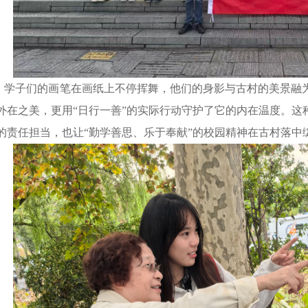
子们的画笔在画纸上不停挥舞，他们的身影与古村的美景融为
外在之美，更用“日行一善”的实际行动守护了它的内在温度。这
的责任担当，也让“勤学善思、乐于奉献”的校园精神在古村落中