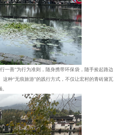
行一善”为行为准则，随身携带环保袋，随手捡起路边
这种“无痕旅游”的践行方式，不仅让宏村的青砖黛瓦
涵。